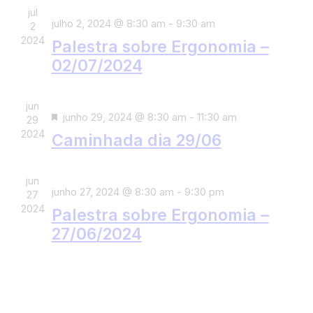
e
c
g
a
jul
u
c
u
julho 2, 2024 @ 8:30 am
-
9:30 am
a
2
i
i
r
2024
ç
Palestra sobre Ergonomia –
o
a
s
ã
02/07/2024
n
r
a
o
e
e
d
e
a
v
jun
D
junho 29, 2024 @ 8:30 am
-
11:30 am
o
29
d
e
n
e
2024
v
Caminhada dia 29/06
a
n
a
s
t
t
i
t
v
a
o
s
jun
a
.
e
s
junho 27, 2024 @ 8:30 am
-
9:30 pm
u
27
c
2024
g
Palestra sobre Ergonomia –
a
a
27/06/2024
l
a
d
E
o
ç
v
ã
e
o
n